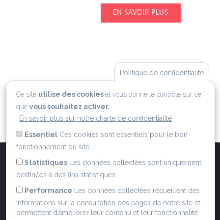
EN SAVOIR PLUS
Politique de confidentialité
Ce site
utilise des cookies
et vous donne le contrôle sur ce
que
vous souhaitez activer.
En savoir plus sur notre charte de confidentialité
Essentiel
Ces cookies sont essentiels pour le bon
fonctionnement du site.
Statistiques
Les données collectées sont uniquement
destinées à des fins statistiques.
ACCUEIL
QUI SOMMES NOUS ?
MENTIONS LÉGALES
CGU
POLITIQUE RGPD
Performance
Les données collectées recueillent des
POLITIQUE COOKIES
CONTACT
informations sur la consultation des pages de notre site et
ROUTE DES GRANDS CRUS DE BOURGOGNE
permettent d’améliorer leur contenu et leur fonctionnalité.