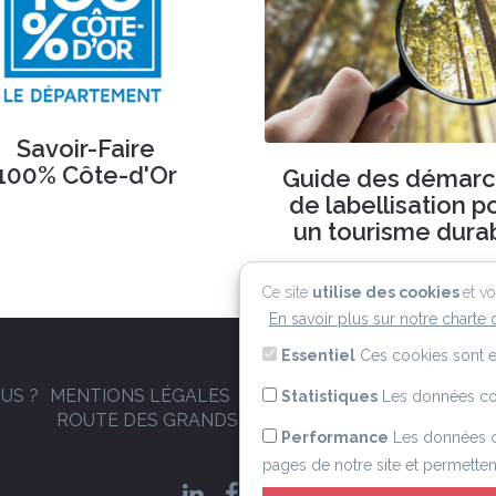
Savoir-Faire
100% Côte-d'Or
Guide des démar
de labellisation 
un tourisme dura
Ce site
utilise des cookies
et v
En savoir plus sur notre charte 
Essentiel
Ces cookies sont e
US ?
MENTIONS LÉGALES
CGU
POLITIQUE RGPD
POLI
Statistiques
Les données col
ROUTE DES GRANDS CRUS DE BOURGOGNE
Performance
Les données co
pages de notre site et permettent