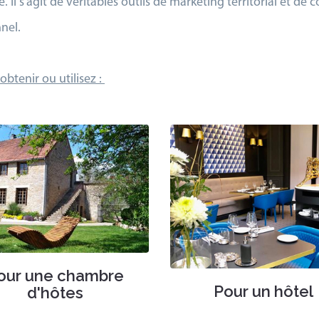
é. Il s'agit de véritables outils de marketing territorial et d
nel.
btenir ou utilisez :
our une chambre
Pour un hôtel
d'hôtes