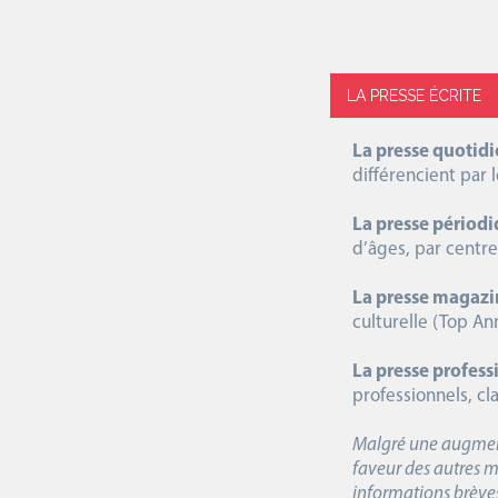
LA PRESSE ÉCRITE
La presse quotid
différencient par 
La presse périod
d’âges, par centre
La presse magazi
culturelle (Top An
La presse profess
professionnels, cl
Malgré une augmenta
faveur des autres mé
informations brèves