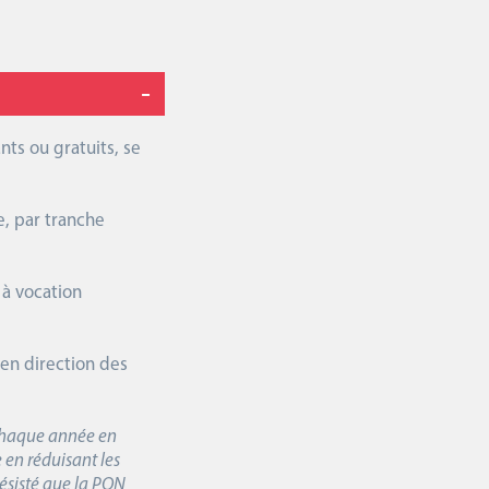
nts ou gratuits, se
e, par tranche
 à vocation
s en direction des
e chaque année en
e en réduisant les
résisté que la PQN