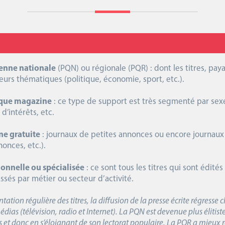
ienne nationale
(PQN) ou régionale (PQR) : dont les titres, paya
leurs thématiques (politique, économie, sport, etc.).
ique magazine
: ce type de support est très segmenté par sex
 d’intérêts, etc.
ne gratuite
: journaux de petites annonces ou encore journaux
nonces, etc.).
ionnelle ou spécialisée
: ce sont tous les titres qui sont édité
assés par métier ou secteur d’activité.
tion régulière des titres, la diffusion de la presse écrite régress
dias (télévision, radio et Internet). La PQN est devenue plus élitist
 et donc en s’éloignant de son lectorat populaire. La PQR a mieux 