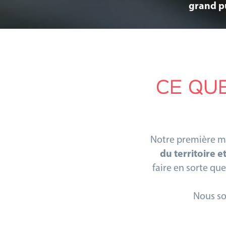
grand pu
CE QU
Notre première mi
du territoire e
faire en sorte qu
Nous s