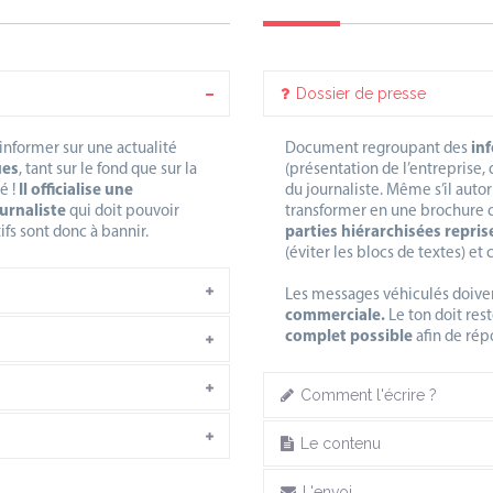
Dossier de presse
informer sur une actualité
Document regroupant des
in
ues
, tant sur le fond que sur la
(présentation de l’entreprise,
é !
Il officialise une
du journaliste. Même s’il autor
ournaliste
qui doit pouvoir
transformer en une brochure c
fs sont donc à bannir.
parties hiérarchisées repri
(éviter les blocs de textes) e
Les messages véhiculés doive
commerciale.
Le ton doit rest
complet possible
afin de rép
Comment l'écrire ?
Le contenu
L'envoi