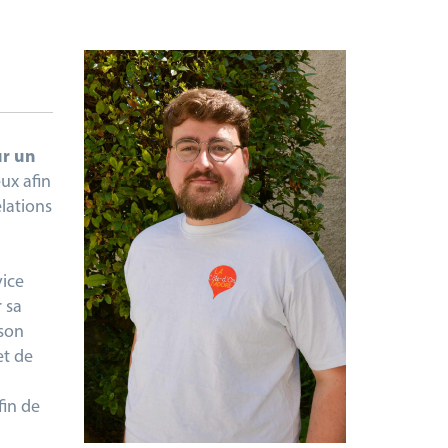
ur un
ux afin
elations
vice
r sa
 son
et de
fin de