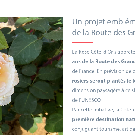
Un projet emblém
de la Route des G
La Rose Côte-d’Or s’apprête
ans de la Route des Gran
de France. En prévision de 
rosiers seront plantés le l
dimension paysagère à ce si
de l’UNESCO.
Par cette initiative, la Côt
première destination natu
conjuguant tourisme, art de 