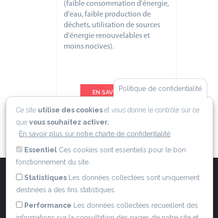
(faible consommation d'énergie,
d'eau, faible production de
déchets, utilisation de sources
d'énergie renouvelables et
moins nocives).
Politique de confidentialité
EN SAVOIR PLUS
Ce site
utilise des cookies
et vous donne le contrôle sur ce
que
vous souhaitez activer.
En savoir plus sur notre charte de confidentialité
Essentiel
Ces cookies sont essentiels pour le bon
fonctionnement du site.
Statistiques
Les données collectées sont uniquement
destinées à des fins statistiques.
ACCUEIL
QUI SOMMES NOUS ?
MENTIONS LÉGALES
CGU
POLITIQUE RGPD
Performance
Les données collectées recueillent des
POLITIQUE COOKIES
CONTACT
informations sur la consultation des pages de notre site et