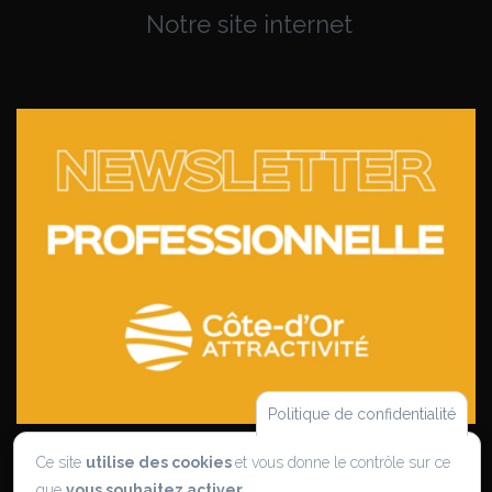
Notre site internet
Politique de confidentialité
Nos newsletters
Ce site
utilise des cookies
et vous donne le contrôle sur ce
pour les pros
que
vous souhaitez activer.