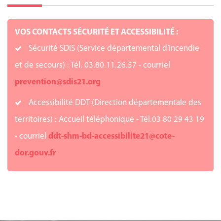
VOS CONTACTS SÉCURITÉ ET ACCESSIBILITÉ :
Sécurité SDIS (Service départemental d’incendie
et de secours) : Tél. 03.80.11.26.57 - courriel
prevention@sdis21.org
Accessibilité DDT (Direction départementale des
territoires) : Accueil téléphonique - Tél.03 80 29 43 19
- courriel
ddt-shm-bd-accessibilite21@cote-
dor.gouv.fr